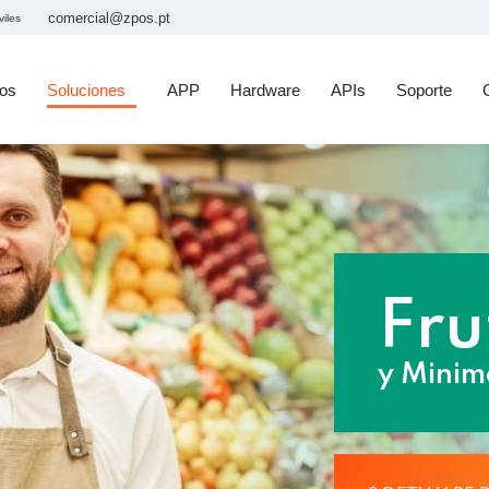
comercial@zpos.pt
viles
tos
Soluciones
APP
Hardware
APIs
Soporte
Fru
y Minim