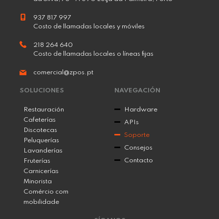
937 817 997
Costo de llamadas locales y móviles
218 264 640
Costo de llamadas locales o líneas fijas
comercial@zpos.pt
SOLUCIONES
NAVEGACIÓN
Restauración
Hardware
Cafeterías
APIs
Discotecas
Soporte
Peluquerías
Consejos
Lavanderías
Contacto
Fruterías
Carnicerías
Minorista
Comércio com
mobilidade