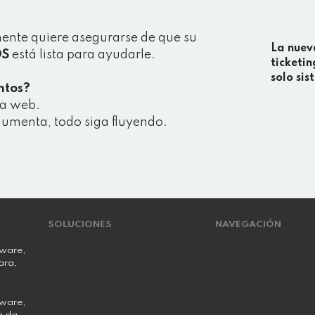
mente quiere asegurarse de que su
La nuev
OS
está lista para ayudarle.
ticketin
solo si
ntos?
ra web.
aumenta, todo siga fluyendo.
SOLUCIONES
NAVEGACIÓN
ware,
ara,
ware,