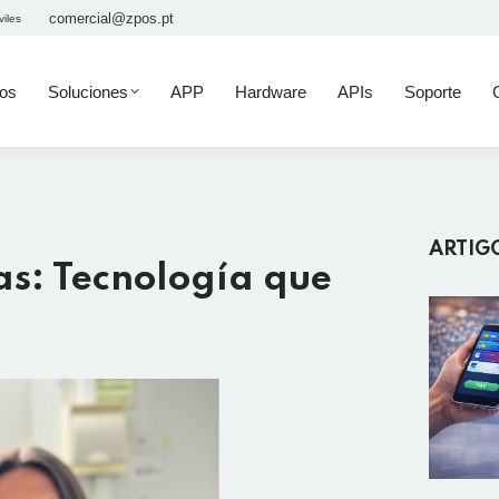
comercial@zpos.pt
viles
tos
Soluciones
APP
Hardware
APIs
Soporte
ARTIG
as: Tecnología que