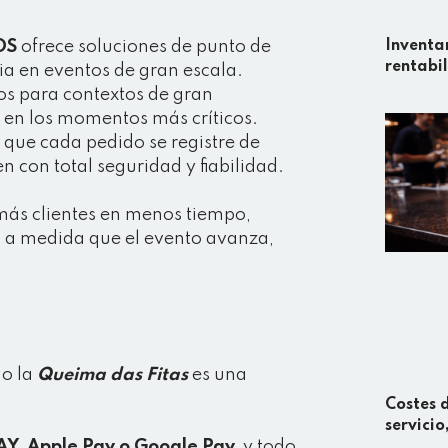
OS
ofrece soluciones de punto de
Inventar
rentabi
ia en eventos de gran escala.
dos para contextos de gran
 en los momentos más críticos.
que cada pedido se registre de
n con total seguridad y fiabilidad.
más clientes en menos tiempo,
as a medida que el evento avanza,
mo la
Queima das Fitas
es una
Costes d
servicio
Y, Apple Pay o Google Pay,
y todo