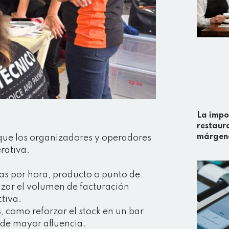
La impor
restaura
márgene
que los organizadores y operadores
rativa.
as por hora, producto o punto de
alizar el volumen de facturación
ctiva.
, como reforzar el stock en un bar
de mayor afluencia.